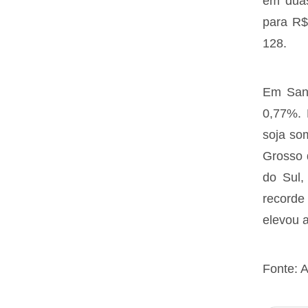
em duas
para R$
128.
Em Sant
0,77%. 
soja so
Grosso 
do Sul,
recorde
elevou 
Fonte: A