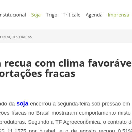
Institucional
Soja
Trigo
Triticale
Agenda
Imprensa
PORTAÇÕES FRACAS
a recua com clima favoráve
ortações fracas
soja
ado da
encerrou a segunda-feira sob pressão em
ções físicas no Brasil mostraram comportamento misto e
 produtoras. Segundo a TF Agroeconômica, o contrato de
$ 11,1575 por bushel, e o de agosto recuou 0,51