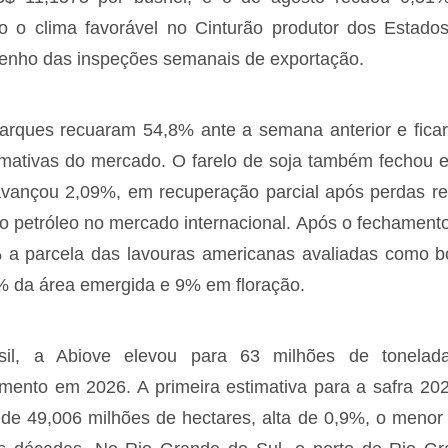
ndo o clima favorável no Cinturão produtor dos Estado
nho das inspeções semanais de exportação.
rques recuaram 54,8% ante a semana anterior e fica
imativas do mercado. O farelo de soja também fechou 
avançou 2,09%, em recuperação parcial após perdas re
o petróleo no mercado internacional. Após o fechamen
a parcela das lavouras americanas avaliadas como b
 da área emergida e 9% em floração.
sil, a Abiove elevou para 63 milhões de tonelad
ento em 2026. A primeira estimativa para a safra 20
 de 49,006 milhões de hectares, alta de 0,9%, o menor