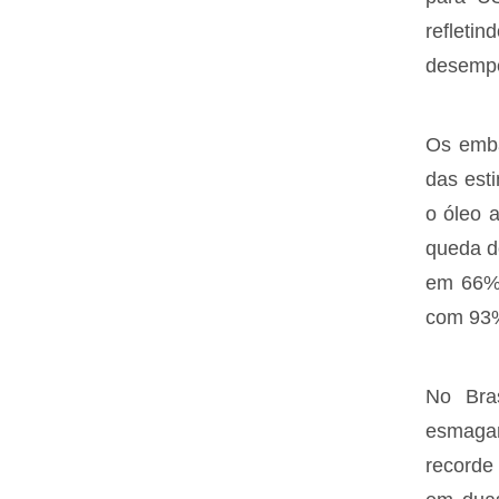
refleti
desempe
Os emba
das est
o óleo 
queda d
em 66% 
com 93%
No Bra
esmagam
recorde