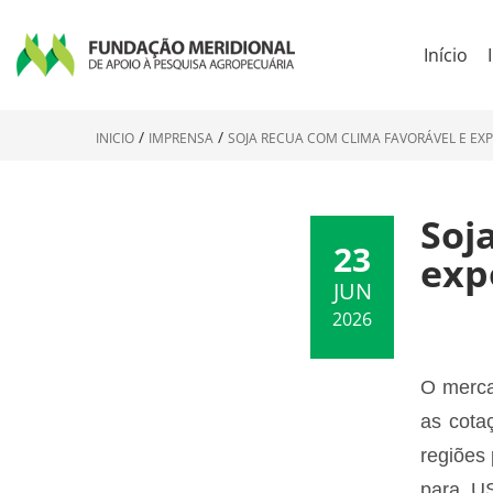
Início
INICIO
IMPRENSA
SOJA RECUA COM CLIMA FAVORÁVEL E EX
Soj
23
exp
JUN
2026
O merc
as cota
regiões
para US