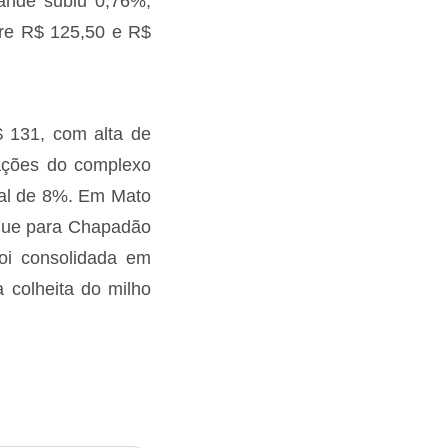
ande subiu 0,76%,
tre R$ 125,50 e R$
$ 131, com alta de
ações do complexo
ual de 8%. Em Mato
aque para Chapadão
oi consolidada em
 colheita do milho