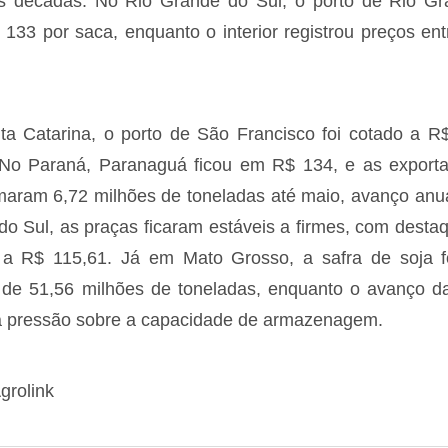
 décadas. No Rio Grande do Sul, o porto de Rio Gr
 133 por saca, enquanto o interior registrou preços en
a Catarina, o porto de São Francisco foi cotado a R
No Paraná, Paranaguá ficou em R$ 134, e as export
maram 6,72 milhões de toneladas até maio, avanço an
do Sul, as praças ficaram estáveis a firmes, com dest
 a R$ 115,61. Já em Mato Grosso, a safra de soja f
 de 51,56 milhões de toneladas, enquanto o avanço da
a pressão sobre a capacidade de armazenagem.
grolink