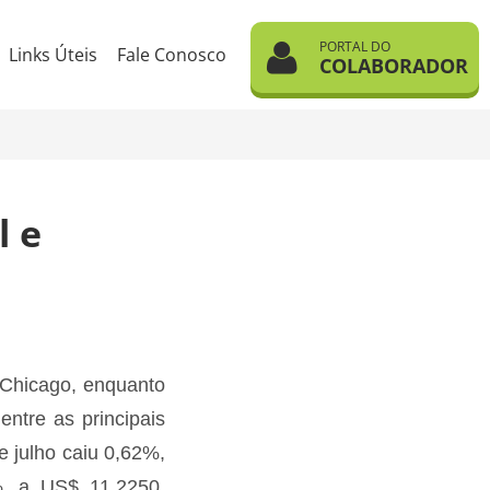
PORTAL DO
Links Úteis
Fale Conosco
COLABORADOR
l e
 Chicago, enquanto
ntre as principais
 julho caiu 0,62%,
%, a US$ 11,2250,